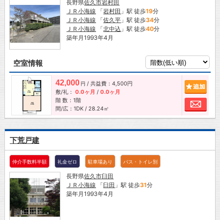
長野県
佐久市
岩村田
ＪＲ小海線
「
岩村田
」駅 徒歩
19
分
ＪＲ小海線
「
佐久平
」駅 徒歩
34
分
ＪＲ小海線
「
北中込
」駅 徒歩
40
分
築年月1993年4月
空室情報
42,000
/ 共益費：4,500円
追加
円
敷/礼：
0.0ヶ月
/
0.0ヶ月
階 数：1階
お問
間/広：1DK / 28.24㎡
下荒戸建
仲介手数料半額
礼金ゼロ
駐車場あり
バス・トイレ別
長野県
佐久市
臼田
ＪＲ小海線
「
臼田
」駅 徒歩
31
分
築年月1993年4月