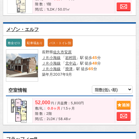
階 数：1階
お問
間/広：1LDK / 50.01㎡
メゾン・エルフ
敷金ゼロ
駐車場あり
バス・トイレ別
長野県
佐久市
安原
ＪＲ小海線
「
岩村田
」駅 徒歩
45
分
ＪＲ小海線
「
北中込
」駅 徒歩
48
分
ＪＲ小海線
「
滑津
」駅 徒歩
65
分
築年月2007年9月
空室情報
52,000
/ 共益費：5,800円
追加
円
敷/礼：
0.0ヶ月
/
1.5ヶ月
階 数：2階
お問
間/広：2LDK / 58.48㎡
フラッフィーB