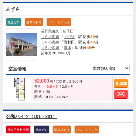
あずさ
敷金ゼロ
駐車場あり
バス・トイレ別
長野県
佐久市
新子田
ＪＲ小海線
「
北中込
」駅 徒歩
29
分
ＪＲ小海線
「
岩村田
」駅 徒歩
40
分
ＪＲ小海線
「
滑津
」駅 徒歩
45
分
築年月2009年3月
空室情報
52,000
/ 共益費：2,300円
追加
円
敷/礼：
0.0ヶ月
/
2.0ヶ月
階 数：1階
お問
間/広：1LDK / 44.18㎡
公和ハイツ（101・201）
仲介手数料半額
礼金ゼロ
駐車場あり
バス・トイレ別