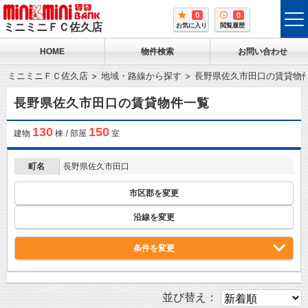
0
0
tog
ミニミニＦＣ佐久店
お気に入り
閲覧履歴
me
HOME
物件検索
お問い合わせ
ミニミニＦＣ佐久店
地域・路線から探す
長野県佐久市田口の賃貸物
長野県佐久市田口の賃貸物件一覧
130
150
建物
棟 / 部屋
室
町名
長野県佐久市田口
市区郡を変更
沿線を変更
条件を変更
並び替え：