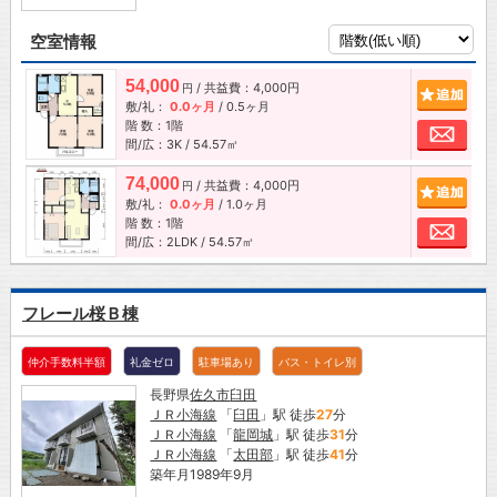
空室情報
54,000
/ 共益費：4,000円
追加
円
敷/礼：
0.0ヶ月
/
0.5ヶ月
階 数：1階
お問
間/広：3K / 54.57㎡
74,000
/ 共益費：4,000円
追加
円
敷/礼：
0.0ヶ月
/
1.0ヶ月
階 数：1階
お問
間/広：2LDK / 54.57㎡
フレール桜Ｂ棟
仲介手数料半額
礼金ゼロ
駐車場あり
バス・トイレ別
長野県
佐久市
臼田
ＪＲ小海線
「
臼田
」駅 徒歩
27
分
ＪＲ小海線
「
龍岡城
」駅 徒歩
31
分
ＪＲ小海線
「
太田部
」駅 徒歩
41
分
築年月1989年9月