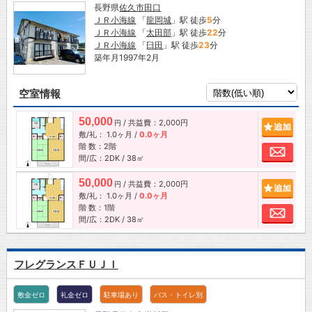
長野県
佐久市
田口
ＪＲ小海線
「
龍岡城
」駅 徒歩
5
分
ＪＲ小海線
「
太田部
」駅 徒歩
22
分
ＪＲ小海線
「
臼田
」駅 徒歩
23
分
築年月1997年2月
空室情報
50,000
/ 共益費：2,000円
追加
円
敷/礼：
1.0ヶ月
/
0.0ヶ月
階 数：2階
お問
間/広：2DK / 38㎡
50,000
/ 共益費：2,000円
追加
円
敷/礼：
1.0ヶ月
/
0.0ヶ月
階 数：1階
お問
間/広：2DK / 38㎡
フレグランスＦＵＪＩ
敷金ゼロ
礼金ゼロ
駐車場あり
バス・トイレ別