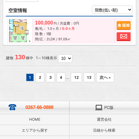
空室情報
100,000
/ 共益費：0円
追加
円
敷/礼：
1.0ヶ月
/
0.0ヶ月
階 数：1階
お問
間/広：2LDK / 91.09㎡
130
建物
棟中 1～10棟表示
...
1
2
3
4
12
13
次へ »
0267-66-0888
PC版
HOME
運営会社
エリアから探す
沿線から検索