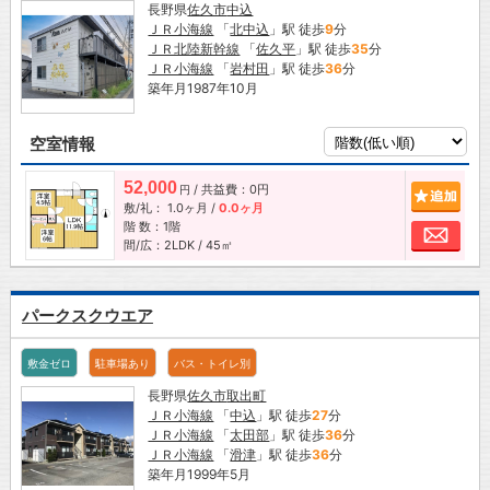
長野県
佐久市
中込
ＪＲ小海線
「
北中込
」駅 徒歩
9
分
ＪＲ北陸新幹線
「
佐久平
」駅 徒歩
35
分
ＪＲ小海線
「
岩村田
」駅 徒歩
36
分
築年月1987年10月
空室情報
52,000
/ 共益費：0円
追加
円
敷/礼：
1.0ヶ月
/
0.0ヶ月
階 数：1階
お問
間/広：2LDK / 45㎡
パークスクウエア
敷金ゼロ
駐車場あり
バス・トイレ別
長野県
佐久市
取出町
ＪＲ小海線
「
中込
」駅 徒歩
27
分
ＪＲ小海線
「
太田部
」駅 徒歩
36
分
ＪＲ小海線
「
滑津
」駅 徒歩
36
分
築年月1999年5月