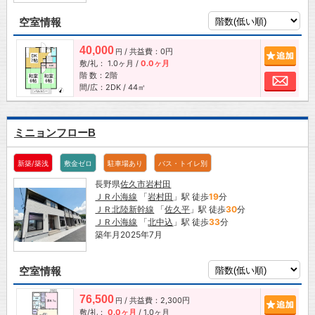
空室情報
40,000
/ 共益費：0円
追加
円
敷/礼：
1.0ヶ月
/
0.0ヶ月
階 数：2階
お問
間/広：2DK / 44㎡
ミニョンフローB
新築/築浅
敷金ゼロ
駐車場あり
バス・トイレ別
長野県
佐久市
岩村田
ＪＲ小海線
「
岩村田
」駅 徒歩
19
分
ＪＲ北陸新幹線
「
佐久平
」駅 徒歩
30
分
ＪＲ小海線
「
北中込
」駅 徒歩
33
分
築年月2025年7月
空室情報
76,500
/ 共益費：2,300円
追加
円
敷/礼：
0.0ヶ月
/
1.0ヶ月