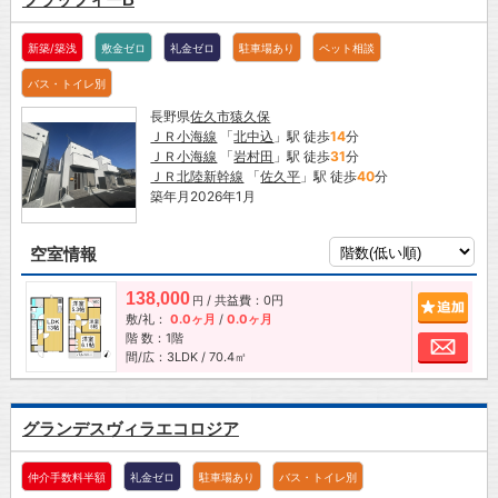
新築/築浅
敷金ゼロ
礼金ゼロ
駐車場あり
ペット相談
バス・トイレ別
長野県
佐久市
猿久保
ＪＲ小海線
「
北中込
」駅 徒歩
14
分
ＪＲ小海線
「
岩村田
」駅 徒歩
31
分
ＪＲ北陸新幹線
「
佐久平
」駅 徒歩
40
分
築年月2026年1月
空室情報
138,000
/ 共益費：0円
追加
円
敷/礼：
0.0ヶ月
/
0.0ヶ月
階 数：1階
お問
間/広：3LDK / 70.4㎡
グランデスヴィラエコロジア
仲介手数料半額
礼金ゼロ
駐車場あり
バス・トイレ別