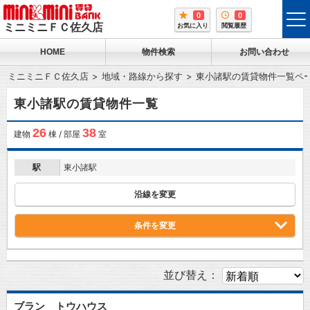
0
0
tog
ミニミニＦＣ佐久店
お気に入り
閲覧履歴
me
HOME
物件検索
お問い合わせ
ミニミニＦＣ佐久店
地域・路線から探す
東小諸駅の賃貸物件一覧ペ
東小諸駅の賃貸物件一覧
26
38
建物
棟 / 部屋
室
駅
東小諸駅
沿線を変更
条件を変更
並び替え：
ブラン トウハウス