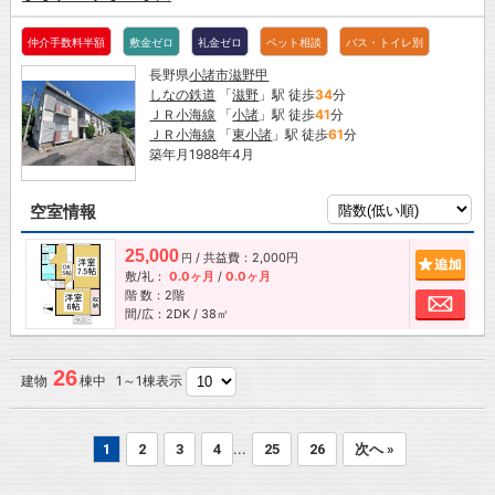
仲介手数料半額
敷金ゼロ
礼金ゼロ
ペット相談
バス・トイレ別
長野県
小諸市
滋野甲
しなの鉄道
「
滋野
」駅 徒歩
34
分
ＪＲ小海線
「
小諸
」駅 徒歩
41
分
ＪＲ小海線
「
東小諸
」駅 徒歩
61
分
築年月1988年4月
空室情報
25,000
/ 共益費：2,000円
追加
円
敷/礼：
0.0ヶ月
/
0.0ヶ月
階 数：2階
お問
間/広：2DK / 38㎡
26
建物
棟中 1～1棟表示
...
1
2
3
4
25
26
次へ »