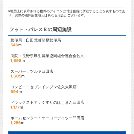
※地図上に表示される物件のアイコンは付近住所に所在することを表すものであ
り、実際の物件所在地とは異なる場合がございます。
フット・パレスＢの周辺施設
郵便局：臼田荒町簡易郵便局
546
m
病院：長野県厚生農業協同組合連合会佐久
1,698
m
スーパー：ツルヤ臼田店
1,605
m
コンビニ：セブンイレブン佐久大沢店
694
m
ドラックストア：くすりのほしまん臼田店
1,177
m
ホームセンター：ケーヨーデイツー臼田店
1,256
m