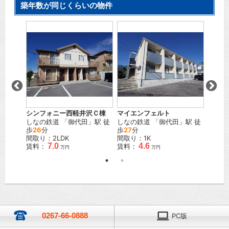
築年数が同じくらいの物件
ル
シンフォニー西軽井沢Ｃ棟
マイエンフェルト
ネブロ
」駅 徒
しなの鉄道
「
御代田
」駅 徒
しなの鉄道
「
御代田
」駅 徒
しなの
歩
26
分
歩
27
分
歩
28
間取り：2LDK
間取り：1K
間取り
7.0
4.6
賃料：
賃料：
賃料：
万円
万円
0267-66-0888
PC版