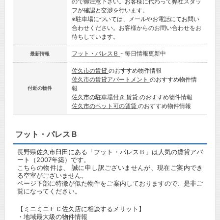
ので御注意下さい。お客様に代わって弊社スタッ
フが確認と交渉を行います。
※駐車場については、メールやお電話にてお問い
合わせください。お客様からのお問い合わせをお
待ちしています。
フット・パレスＢ
- 毎日情報更新中
最新情報
佐久市の賃貸
のおすすめ物件情報
佐久市の賃貸アパートメント
のおすすめ物件情
報
付近の物件
佐久市の駐車場付き 賃貸
のおすすめ物件情報
佐久市のペット可の賃貸
のおすすめ物件情報
フット・パレスＢ
長野県佐久市臼田にある「フット・パレスＢ」は人気の賃貸アパ
ート（2007年築）です。
こちらの物件は、 誠に申し訳ございませんが、現在ご案内でき
る空室がございません。
ページ下部に特徴が似た物件をご案内しておりますので、是非ご
覧になってください。
【ミニミニＦＣ佐久店に相談するメリット】
・地域最大級の物件情報