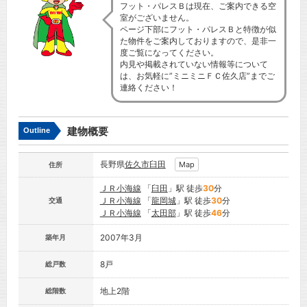
フット・パレスＢは現在、ご案内できる空
室がございません。
ページ下部にフット・パレスＢと特徴が似
た物件をご案内しておりますので、是非一
度ご覧になってください。
内見や掲載されていない情報等について
は、お気軽に”ミニミニＦＣ佐久店”までご
連絡ください！
建物概要
Outline
長野県
佐久市
臼田
Map
住所
ＪＲ小海線
「
臼田
」駅 徒歩
30
分
ＪＲ小海線
「
龍岡城
」駅 徒歩
30
分
交通
ＪＲ小海線
「
太田部
」駅 徒歩
46
分
2007年3月
築年月
8戸
総戸数
地上2階
総階数