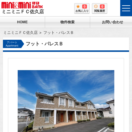
0
0
tog
ミニミニＦＣ佐久店
お気に入り
閲覧履歴
me
HOME
物件検索
お問い合わせ
ミニミニＦＣ佐久店
フット・パレスＢ
アパート
フット・パレスＢ
Apartment