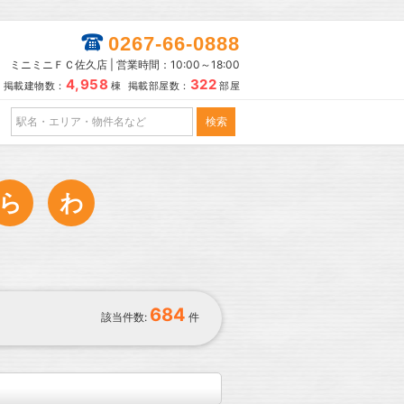
0267-66-0888
ミニミニＦＣ佐久店 | 営業時間：10:00～18:00
4,958
322
掲載建物数：
棟 掲載部屋数：
部屋
ら
わ
684
該当件数:
件