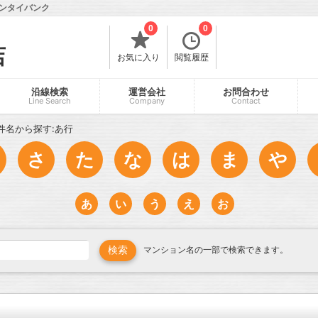
チンタイバンク
0
0
店
お気に入り
閲覧履歴
沿線検索
運営会社
お問合わせ
Line Search
Company
Contact
件名から探す:あ行
さ
た
な
は
ま
や
あ
い
う
え
お
マンション名の一部で検索できます。