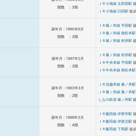
ＪＲ小海線
太田部駅
階数 ：3階
ＪＲ小海線
臼田駅
徒
ＪＲ篠ノ井線
平田駅
築年月：1990年6月
ＪＲ篠ノ井線
南松本
階数 ：3階
ＪＲ篠ノ井線
村井駅
ＪＲ篠ノ井線
村井駅
築年月：1997年2月
ＪＲ中央本線
平田駅
階数 ：3階
ＪＲ中央本線
南松本
ＪＲ信越本線
篠ノ井
築年月：1993年3月
ＪＲ篠ノ井線
篠ノ井
階数 ：2階
しなの鉄道
篠ノ井駅
ＪＲ飯田線
伊那市駅
築年月：1996年3月
ＪＲ飯田線
伊那北駅
階数 ：4階
ＪＲ飯田線
下島駅
徒