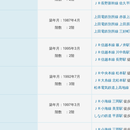
ＪＲ長野新幹線
佐久
上田電鉄別所線
赤坂
築年月：1987年4月
上田電鉄別所線
上田
階数 ：2階
上田電鉄別所線
三好
ＪＲ信越本線
篠ノ井
築年月：1995年3月
ＪＲ信越本線
川中島
階数 ：2階
ＪＲ信越本線
長野駅
ＪＲ中央本線
松本駅
築年月：1992年7月
ＪＲ大糸線
北松本駅
階数 ：3階
松本電気鉄道上高地線
ＪＲ小海線
三岡駅
徒
築年月：1997年3月
ＪＲ小海線
美里駅
徒
階数 ：2階
しなの鉄道
平原駅
徒
ＪＲ小海線
三岡駅
徒