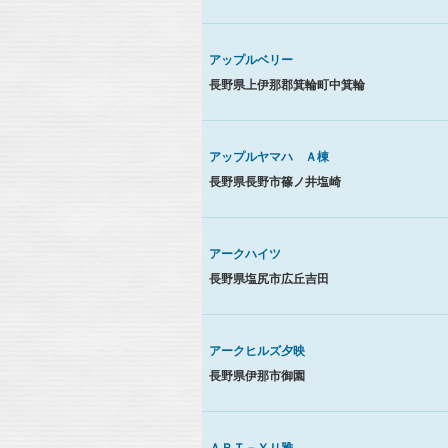
アップルベリー
長野県上伊那郡箕輪町中箕輪
アップルヤマハ Ａ棟
長野県長野市篠ノ井塩崎
アークハイツ
長野県塩尻市広丘吉田
アークヒルズ夕映
長野県伊那市御園
ＡＲＴ－ＹＵ雅