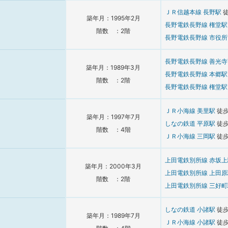
ＪＲ信越本線
長野駅
築年月：1995年2月
長野電鉄長野線
権堂
階数 ：2階
長野電鉄長野線
市役
長野電鉄長野線
善光
築年月：1989年3月
長野電鉄長野線
本郷
階数 ：2階
長野電鉄長野線
権堂
ＪＲ小海線
美里駅
徒
築年月：1997年7月
しなの鉄道
平原駅
徒
階数 ：4階
ＪＲ小海線
三岡駅
徒
上田電鉄別所線
赤坂
築年月：2000年3月
上田電鉄別所線
上田
階数 ：2階
上田電鉄別所線
三好
しなの鉄道
小諸駅
徒
築年月：1989年7月
ＪＲ小海線
小諸駅
徒