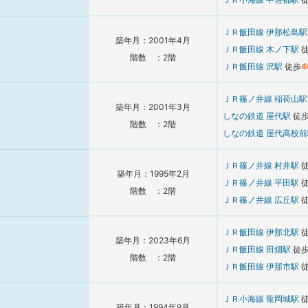
ＪＲ飯田線
伊那松島
築年月：2001年4月
ＪＲ飯田線
木ノ下駅
階数 ：2階
ＪＲ飯田線
沢駅
徒歩
4
ＪＲ篠ノ井線
稲荷山
築年月：2001年3月
しなの鉄道
屋代駅
徒
階数 ：2階
しなの鉄道
屋代高校
ＪＲ篠ノ井線
村井駅
築年月：1995年2月
ＪＲ篠ノ井線
平田駅
階数 ：2階
ＪＲ篠ノ井線
広丘駅
ＪＲ飯田線
伊那北駅
築年月：2023年6月
ＪＲ飯田線
田畑駅
徒
階数 ：2階
ＪＲ飯田線
伊那市駅
ＪＲ小海線
龍岡城駅
築年月：1994年9月