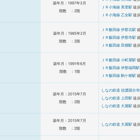
築年月：1997年3月
ＪＲ小海線
美里駅
徒
階数 ：2階
ＪＲ小海線
乙女駅
徒
ＪＲ飯田線
伊那北駅
築年月：1985年2月
ＪＲ飯田線
伊那市駅
階数 ：2階
ＪＲ飯田線
田畑駅
徒
ＪＲ飯田線
小町屋駅
築年月：1991年6月
ＪＲ飯田線
伊那福岡
階数 ：1階
ＪＲ飯田線
駒ケ根駅
しなの鉄道
信濃国分
築年月：2015年7月
しなの鉄道
上田駅
徒
階数 ：2階
しなの鉄道
大屋駅
徒
築年月：2015年7月
しなの鉄道
大屋駅
徒
階数 ：2階