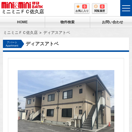
0
0
tog
ミニミニＦＣ佐久店
お気に入り
閲覧履歴
me
HOME
物件検索
お問い合わせ
ミニミニＦＣ佐久店
ディアスアトベ
アパート
ディアスアトベ
Apartment