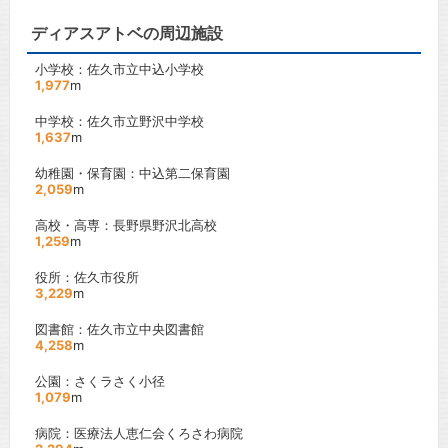
ディアスアトベの周辺施設
小学校：佐久市立中込小学校
1,977
m
中学校：佐久市立野沢中学校
1,637
m
幼稚園・保育園：中込第二保育園
2,059
m
高校・高専：長野県野沢北高校
1,259
m
役所：佐久市役所
3,229
m
図書館：佐久市立中央図書館
4,258
m
公園：さくラさく小径
1,079
m
病院：医療法人恵仁会くろさわ病院