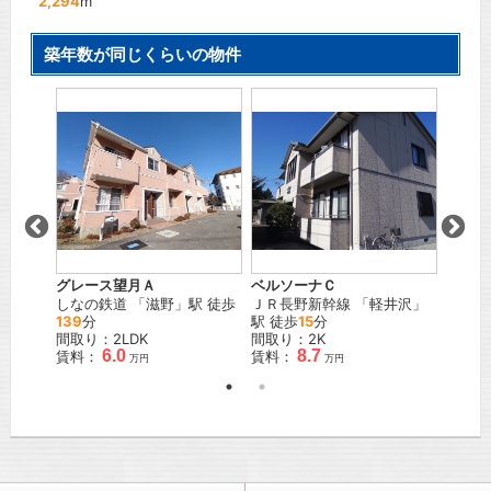
2,294
m
築年数が同じくらいの物件
グレース望月Ａ
ベルソーナＣ
シャト
」駅 徒
しなの鉄道
「
滋野
」駅 徒歩
ＪＲ長野新幹線
「
軽井沢
」
ＪＲ小
139
分
駅 徒歩
15
分
歩
22
間取り：2LDK
間取り：2K
間取り
6.0
8.7
賃料：
賃料：
賃料：
万円
万円