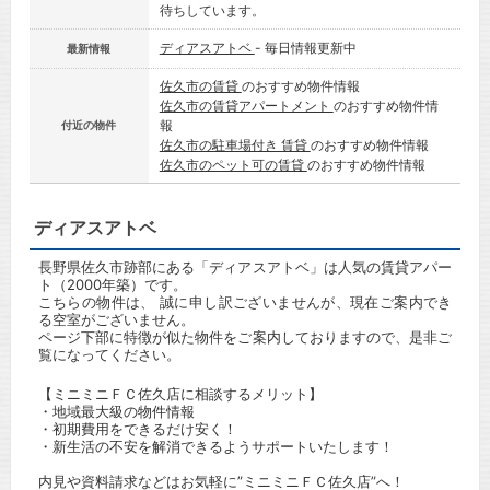
待ちしています。
ディアスアトベ
- 毎日情報更新中
最新情報
佐久市の賃貸
のおすすめ物件情報
佐久市の賃貸アパートメント
のおすすめ物件情
報
付近の物件
佐久市の駐車場付き 賃貸
のおすすめ物件情報
佐久市のペット可の賃貸
のおすすめ物件情報
ディアスアトベ
長野県佐久市跡部にある「ディアスアトベ」は人気の賃貸アパー
ト（2000年築）です。
こちらの物件は、 誠に申し訳ございませんが、現在ご案内でき
る空室がございません。
ページ下部に特徴が似た物件をご案内しておりますので、是非ご
覧になってください。
【ミニミニＦＣ佐久店に相談するメリット】
・地域最大級の物件情報
・初期費用をできるだけ安く！
・新生活の不安を解消できるようサポートいたします！
内見や資料請求などはお気軽に”ミニミニＦＣ佐久店”へ！