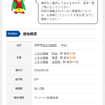
物件をご案内しておりますので、是非一度
ご覧になってください。
内見や掲載されていない情報等について
は、お気軽に”ミニミニＦＣ佐久店”までご
連絡ください！
建物概要
Outline
長野県
佐久市
跡部
Map
住所
ＪＲ小海線
「
中込
」駅 徒歩
31
分
ＪＲ小海線
「
滑津
」駅 徒歩
32
分
交通
ＪＲ小海線
「
太田部
」駅 徒歩
43
分
2000年2月
築年月
6戸
総戸数
地上2階
総階数
アパート/ 軽量鉄骨
種別/構造