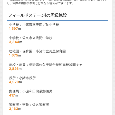
り、実際の物件所在地とは異なる場合がございます。
フィールドステージⅠの周辺施設
小学校：小諸市立美南ガ丘小学校
1,597
m
中学校：佐久市立浅間中学校
3,344
m
幼稚園・保育園：小諸市立美里保育園
1,675
m
高校・高専：長野県佐久平総合技術高校浅間キャ
2,826
m
役所：小諸市役所
4,979
m
郵便局：小諸和田簡易郵便局
417
m
警察署・交番：佐久警察署
3,163
m