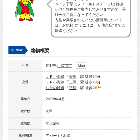
ページ下部にフィールドステージⅠと特徴
が似た物件をご案内しておりますので、是
非一度ご覧になってください。
内見や掲載されていない情報等について
は、お気軽に”ミニミニＦＣ佐久店”までご
連絡ください！
建物概要
Outline
長野県
小諸市
市
Map
住所
ＪＲ小海線
「
美里
」駅 徒歩
14
分
ＪＲ小海線
「
三岡
」駅 徒歩
19
分
交通
しなの鉄道
「
平原
」駅 徒歩
29
分
2008年4月
築年月
4戸
総戸数
地上2階
総階数
アパート/ 木造
種別/構造