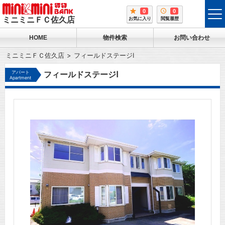
0
0
tog
ミニミニＦＣ佐久店
お気に入り
閲覧履歴
me
HOME
物件検索
お問い合わせ
ミニミニＦＣ佐久店
フィールドステージⅠ
アパート
フィールドステージⅠ
Apartment