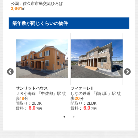
公園：佐久市市民交流ひろば
2,661
m
築年数が同じくらいの物件
サンリットハウス
フィオーレⅡ
Branch
」駅 徒
ＪＲ小海線
「
中佐都
」駅 徒
しなの鉄道
「
御代田
」駅 徒
ＪＲ小
歩
18
分
歩
20
分
6
分
間取り：2LDK
間取り：2LDK
間取り
6.0
6.0
賃料：
賃料：
賃料：
万円
万円
万円