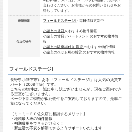
合わせください。お客様からのお問い合わせをお
待ちしています。
フィールドステージⅠ
- 毎日情報更新中
最新情報
小諸市の賃貸
のおすすめ物件情報
小諸市の賃貸アパートメント
のおすすめ物件情
報
付近の物件
小諸市の駐車場付き 賃貸
のおすすめ物件情報
小諸市のペット可の賃貸
のおすすめ物件情報
フィールドステージⅠ
長野県小諸市市にある「フィールドステージⅠ」は人気の賃貸ア
パート（2008年築）です。
こちらの物件は、 誠に申し訳ございませんが、現在ご案内でき
る空室がございません。
ページ下部に特徴が似た物件をご案内しておりますので、是非ご
覧になってください。
【ミニミニＦＣ佐久店に相談するメリット】
・地域最大級の物件情報
・初期費用をできるだけ安く！
・新生活の不安を解消できるようサポートいたします！