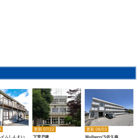
2
2
2
6
更新 07/22
更新 08/03
ハイムしんえい
下荒戸建
Mulberry’S佐久南