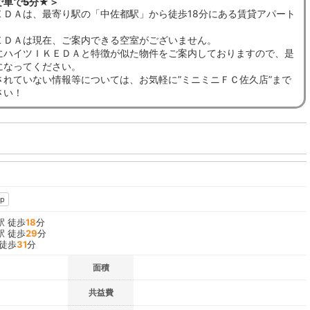
で車で5分★＞
ＥＤＡは、最寄り駅の「中佐都駅」から徒歩18分にある賃貸アパート
ＥＤＡは現在、ご案内できる空室がございません。
にハイツＩＫＥＤＡと特徴が似た物件をご案内しておりますので、是
になってください。
されていない情報等については、お気軽に”ミニミニＦＣ佐久店”まで
さい！
p
駅 徒歩
18
分
駅 徒歩
29
分
 徒歩
31
分
面積
共益費