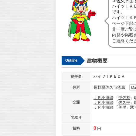
＜佐久平ま
ハイツＩＫ
です。
ハイツＩＫ
ページ下部
非一度ご覧
内見や掲載
ご連絡くだ
建物概要
Outline
ハイツＩＫＥＤＡ
物件名
長野県
佐久市
塚原
住所
Ma
ＪＲ小海線
「
中佐都
」
交通
ＪＲ小海線
「
佐久平
」
ＪＲ小海線
「
美里
」駅
間取り
0
賃料
円