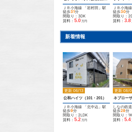
ＪＲ小海線
「
岩村田
」駅
ＪＲ小海線
徒歩
31
分
徒歩
30
分
間取り：3DK
間取り：2
5.0
3.8
賃料：
賃料：
万円
新着情報
2
更新 06/13
更新 08/0
公和ハイツ（101・201）
ネブロー
ＪＲ小海線
「
北中込
」駅
しなの鉄道
徒歩
9
分
徒歩
28
分
間取り：2LDK
間取り：1
5.2
5.4
賃料：
賃料：
万円