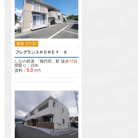
2
更新 07/30
フレグランスＨＯＮＥＹ Ｓ
しなの鉄道
「
御代田
」駅 徒歩
13
分
間取り：2DK
5.0
賃料：
万円
2