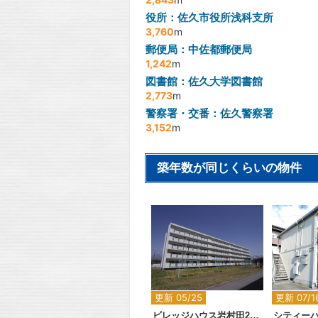
役所：佐久市役所浅科支所
3,760
m
郵便局：中佐都郵便局
1,242
m
図書館：佐久大学図書館
2,773
m
警察署・交番：佐久警察署
3,152
m
築年数が同じくらいの物件
2
更新 05/25
更新 07/1
ビレッジハウス岩村田2号棟
シティー