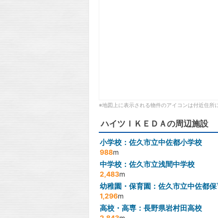
※地図上に表示される物件のアイコンは付近住所
ハイツＩＫＥＤＡの周辺施設
小学校：佐久市立中佐都小学校
988
m
中学校：佐久市立浅間中学校
2,483
m
幼稚園・保育園：佐久市立中佐都保
1,296
m
高校・高専：長野県岩村田高校
2,843
m