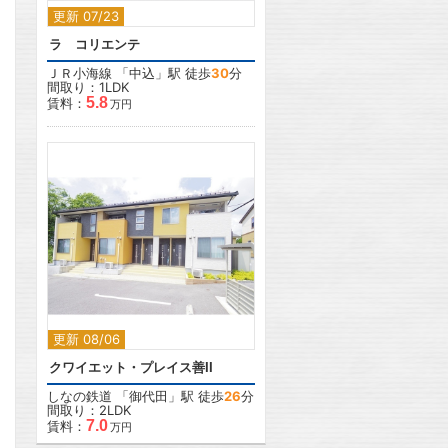
更新 07/23
ラ コリエンテ
ＪＲ小海線
「
中込
」駅 徒歩
30
分
間取り：1LDK
5.8
賃料：
万円
2
更新 08/06
クワイエット・プレイス善II
しなの鉄道
「
御代田
」駅 徒歩
26
分
間取り：2LDK
7.0
賃料：
万円