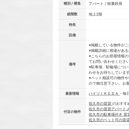
種別 / 構造
アパート / 軽量鉄骨
総階数
地上2階
特長
設備
※掲載している物件が
※掲載詳細に相違があ
※こちらのお部屋情報
てお問い合わせくださ
備考
※駐車場、駐輪場につ
わせをお待ちしていま
※ペット相談可の物件や
ので御注意下さい。お
ハイツＩＫＥＤＡ
- 
最新情報
佐久市の賃貸
のおすす
佐久市の賃貸アパート
付近の物件
佐久市の駐車場付き 賃
佐久市のペット可の賃