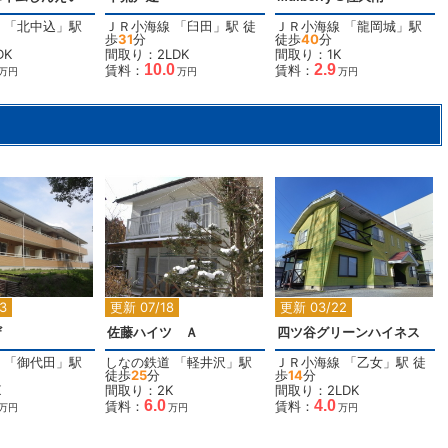
「
北中込
」駅
ＪＲ小海線
「
臼田
」駅 徒
ＪＲ小海線
「
龍岡城
」駅
歩
31
分
徒歩
40
分
DK
間取り：2LDK
間取り：1K
10.0
2.9
賃料：
賃料：
万円
万円
万円
2
2
2
3
更新 07/18
更新 03/22
ザ
佐藤ハイツ Ａ
四ツ谷グリーンハイネス
「
御代田
」駅
しなの鉄道
「
軽井沢
」駅
ＪＲ小海線
「
乙女
」駅 徒
徒歩
25
分
歩
14
分
K
間取り：2K
間取り：2LDK
6.0
4.0
賃料：
賃料：
万円
万円
万円