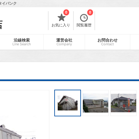
タイバンク
0
0
店
お気に入り
閲覧履歴
沿線検索
運営会社
お問合わせ
Line Search
Company
Contact