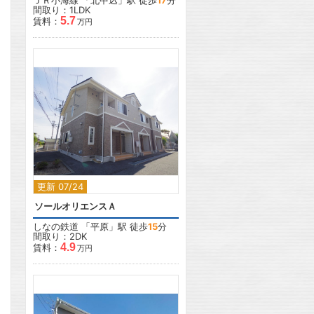
ＪＲ小海線
「
北中込
」駅 徒歩
17
分
間取り：1LDK
5.7
賃料：
万円
2
更新 07/24
ソールオリエンスＡ
しなの鉄道
「
平原
」駅 徒歩
15
分
間取り：2DK
4.9
賃料：
万円