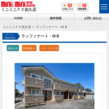
0
0
tog
ミニミニＦＣ佐久店
お気に入り
閲覧履歴
me
HOME
物件検索
お問い合わせ
ミニミニＦＣ佐久店
ラッフィナート・M B
アパート
ラッフィナート・M B
Apartment
敷金ゼロ
駐車場あり
バス・トイレ別