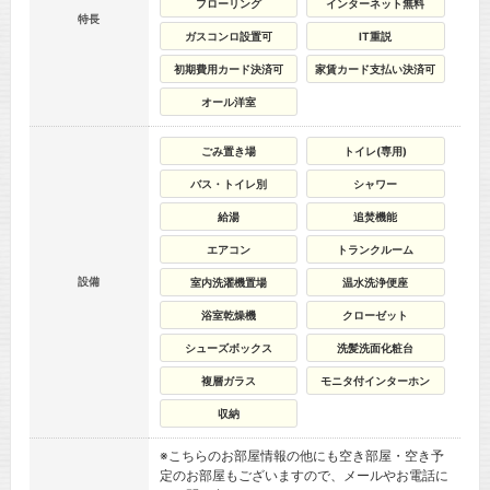
フローリング
インターネット無料
特長
ガスコンロ設置可
IT重説
初期費用カード決済可
家賃カード支払い決済可
オール洋室
ごみ置き場
トイレ(専用)
バス・トイレ別
シャワー
給湯
追焚機能
エアコン
トランクルーム
設備
室内洗濯機置場
温水洗浄便座
浴室乾燥機
クローゼット
シューズボックス
洗髪洗面化粧台
複層ガラス
モニタ付インターホン
収納
※こちらのお部屋情報の他にも空き部屋・空き予
定のお部屋もございますので、メールやお電話に