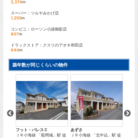
2,374
m
スーパー：ツルヤみかげ店
1,255
m
コンビニ：ローソン小諸御影店
807
m
ドラックストア：クスリのアオキ和田店
644
m
築年数が同じくらいの物件
デイブ
駅 徒歩
ま
しなの
徒歩
1
間取り
賃料：
フット・パレスＣ
あずさ
ＪＲ小海線
「
龍岡城
」駅 徒
ＪＲ小海線
「
北中込
」駅 徒