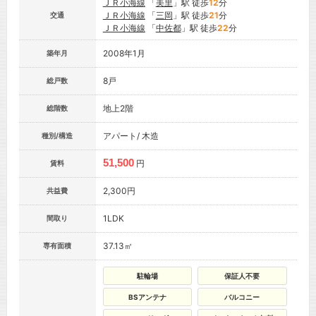
ＪＲ小海線
「
美里
」駅 徒歩
12
分
ＪＲ小海線
「
三岡
」駅 徒歩
21
分
交通
ＪＲ小海線
「
中佐都
」駅 徒歩
22
分
2008年1月
築年月
8戸
総戸数
地上2階
総階数
アパート/ 木造
種別/構造
51,500
円
賃料
2,300円
共益費
1LDK
間取り
37.13㎡
専有面積
駐輪場
保証人不要
BSアンテナ
バルコニー