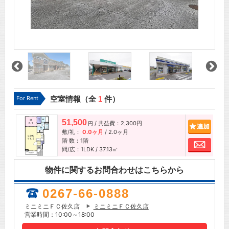
For Rent
空室情報（全
1
件）
51,500
/ 共益費：2,300円
追加
円
敷/礼：
0.0ヶ月
/
2.0ヶ月
階 数：1階
お問
間/広：1LDK / 37.13㎡
物件に関するお問合わせはこちらから
0267-66-0888
ミニミニＦＣ佐久店
ミニミニＦＣ佐久店
営業時間：10:00～18:00