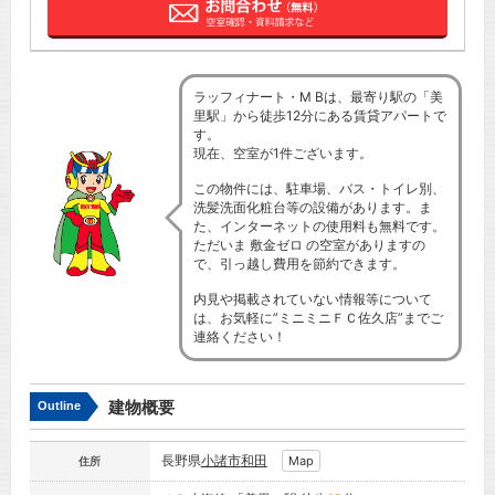
ラッフィナート・M Bは、最寄り駅の「美
里駅」から徒歩12分にある賃貸アパートで
す。
現在、空室が1件ございます。
この物件には、駐車場、バス・トイレ別、
洗髪洗面化粧台等の設備があります。ま
た、インターネットの使用料も無料です。
ただいま 敷金ゼロ の空室がありますの
で、引っ越し費用を節約できます。
内見や掲載されていない情報等について
は、お気軽に”ミニミニＦＣ佐久店”までご
連絡ください！
建物概要
Outline
長野県
小諸市
和田
Map
住所