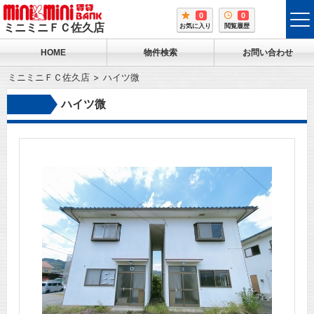
0
0
tog
ミニミニＦＣ佐久店
お気に入り
閲覧履歴
me
HOME
物件検索
お問い合わせ
ミニミニＦＣ佐久店
ハイツ微
ハイツ微