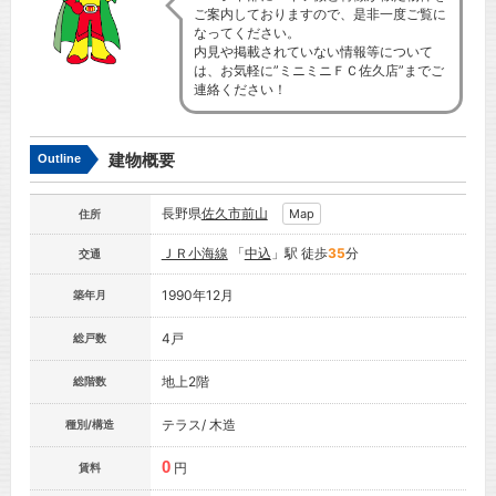
ご案内しておりますので、是非一度ご覧に
なってください。
内見や掲載されていない情報等について
は、お気軽に”ミニミニＦＣ佐久店”までご
連絡ください！
建物概要
Outline
長野県
佐久市
前山
Map
住所
ＪＲ小海線
「
中込
」駅 徒歩
35
分
交通
1990年12月
築年月
4戸
総戸数
地上2階
総階数
テラス/ 木造
種別/構造
0
円
賃料