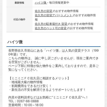
ハイツ微
- 毎日情報更新中
最新情報
佐久市の賃貸
のおすすめ物件情報
佐久市の賃貸アパートメント
のおすすめ物件情
報
付近の物件
佐久市の駐車場付き 賃貸
のおすすめ物件情報
佐久市のペット可の賃貸
のおすすめ物件情報
ハイツ微
長野県佐久市前山にある「ハイツ微」は人気の賃貸テラス（199
0年築）です。
こちらの物件は、 誠に申し訳ございませんが、現在ご案内でき
る空室がございません。
ページ下部に特徴が似た物件をご案内しておりますので、是非ご
覧になってください。
【ミニミニＦＣ佐久店に相談するメリット】
・地域最大級の物件情報
・初期費用をできるだけ安く！
・新生活の不安を解消できるようサポートいたします！
内見や資料請求などはお気軽に”ミニミニＦＣ佐久店”へ！
TEL：
0267-66-0888
営業時間：10:00～18:00