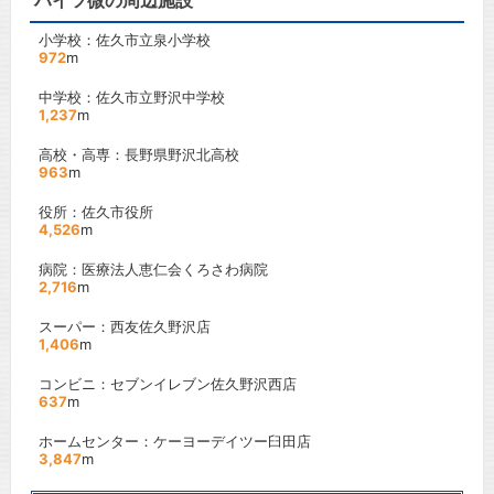
ハイツ微の周辺施設
小学校：佐久市立泉小学校
972
m
中学校：佐久市立野沢中学校
1,237
m
高校・高専：長野県野沢北高校
963
m
役所：佐久市役所
4,526
m
病院：医療法人恵仁会くろさわ病院
2,716
m
スーパー：西友佐久野沢店
1,406
m
コンビニ：セブンイレブン佐久野沢西店
637
m
ホームセンター：ケーヨーデイツー臼田店
3,847
m