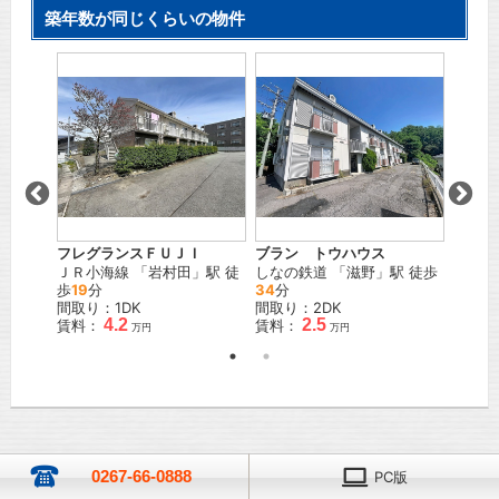
築年数が同じくらいの物件
フレグランスＦＵＪＩ
ブラン トウハウス
コーポ
」駅 徒
ＪＲ小海線
「
岩村田
」駅 徒
しなの鉄道
「
滋野
」駅 徒歩
ＪＲ小
歩
19
分
34
分
22
分
間取り：1DK
間取り：2DK
間取り
4.2
2.5
賃料：
賃料：
賃料：
万円
万円
0267-66-0888
PC版