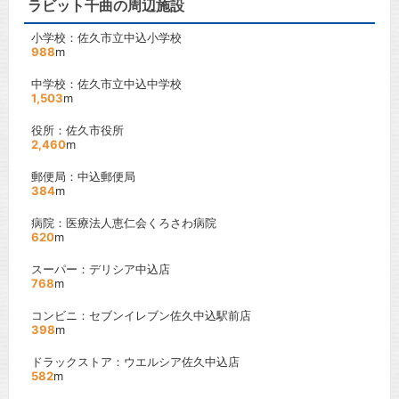
ラビット千曲の周辺施設
小学校：佐久市立中込小学校
988
m
中学校：佐久市立中込中学校
1,503
m
役所：佐久市役所
2,460
m
郵便局：中込郵便局
384
m
病院：医療法人恵仁会くろさわ病院
620
m
スーパー：デリシア中込店
768
m
コンビニ：セブンイレブン佐久中込駅前店
398
m
ドラックストア：ウエルシア佐久中込店
582
m