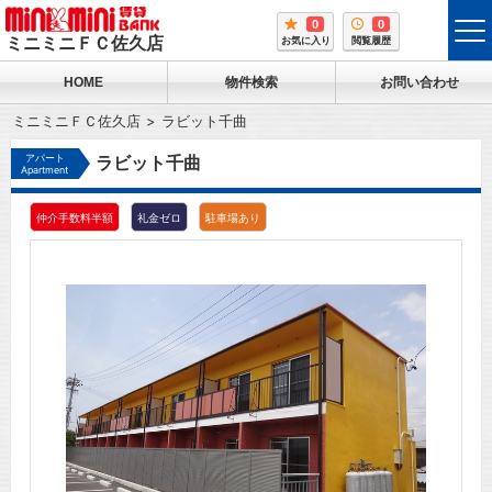
0
0
tog
ミニミニＦＣ佐久店
お気に入り
閲覧履歴
me
HOME
物件検索
お問い合わせ
ミニミニＦＣ佐久店
ラビット千曲
アパート
ラビット千曲
Apartment
仲介手数料半額
礼金ゼロ
駐車場あり