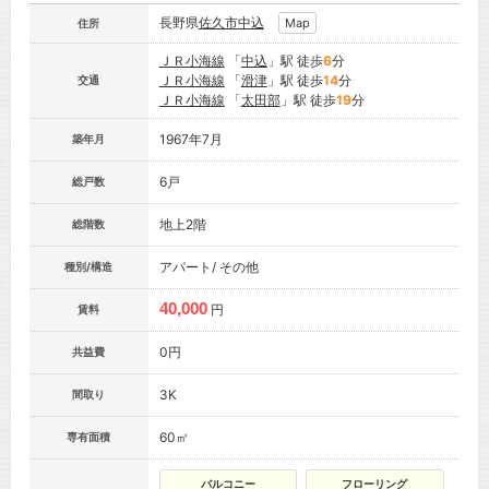
長野県
佐久市
中込
Map
住所
ＪＲ小海線
「
中込
」駅 徒歩
6
分
ＪＲ小海線
「
滑津
」駅 徒歩
14
分
交通
ＪＲ小海線
「
太田部
」駅 徒歩
19
分
1967年7月
築年月
6戸
総戸数
地上2階
総階数
アパート/ その他
種別/構造
40,000
円
賃料
0円
共益費
3K
間取り
60㎡
専有面積
バルコニー
フローリング