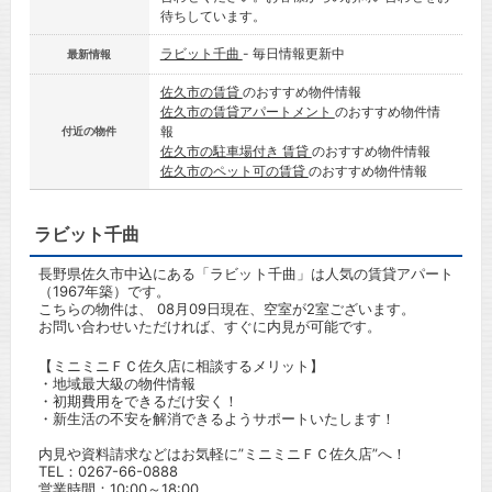
待ちしています。
ラビット千曲
- 毎日情報更新中
最新情報
佐久市の賃貸
のおすすめ物件情報
佐久市の賃貸アパートメント
のおすすめ物件情
報
付近の物件
佐久市の駐車場付き 賃貸
のおすすめ物件情報
佐久市のペット可の賃貸
のおすすめ物件情報
ラビット千曲
長野県佐久市中込にある「ラビット千曲」は人気の賃貸アパート
（1967年築）です。
こちらの物件は、 08月09日現在、空室が2室ございます。
お問い合わせいただければ、すぐに内見が可能です。
【ミニミニＦＣ佐久店に相談するメリット】
・地域最大級の物件情報
・初期費用をできるだけ安く！
・新生活の不安を解消できるようサポートいたします！
内見や資料請求などはお気軽に”ミニミニＦＣ佐久店”へ！
TEL：
0267-66-0888
営業時間：10:00～18:00