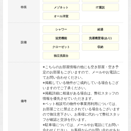
特長
メゾネット
IT重説
オール洋室
シャワー
給湯
追焚機能
洗濯機置場(あり)
設備
クローゼット
収納
独立洗面台
※こちらのお部屋情報の他にも空き部屋・空き予
定のお部屋もございますので、メールやお電話に
てお問い合わせください。
※掲載している物件がご成約している場合もござ
いますのでご了承ください。
※掲載詳細に相違がある場合は、弊社スタッフの
情報を優先させていただきます。
備考
※ペット相談可の物件や事業用利用については、
お部屋ごとに禁止とされている場合もございます
ので御注意下さい。お客様に代わって弊社スタッ
フが確認と交渉を行います。
※駐車場については、メールやお電話にてお問い
合わせください。お客様からのお問い合わせをお