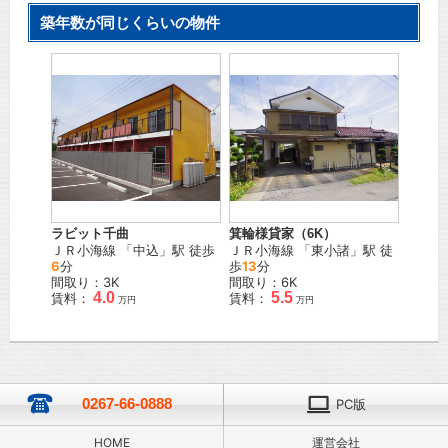
築年数が同じくらいの物件
ラビット千曲
箕輪様貸家（6K）
ＪＲ小海線
「
中込
」駅 徒歩
ＪＲ小海線
「
東小諸
」駅 徒
6
分
歩
13
分
間取り：3K
間取り：6K
4.0
5.5
賃料：
賃料：
万円
万円
0267-66-0888
PC版
HOME
運営会社