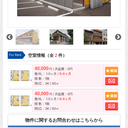
For Rent
空室情報（全
2
件）
40,000
/ 共益費：0円
追加
円
敷/礼：
1.0ヶ月
/
0.0ヶ月
階 数：1階
お問
間/広：3K / 60㎡
40,000
/ 共益費：0円
追加
円
敷/礼：
1.0ヶ月
/
0.0ヶ月
階 数：1階
お問
間/広：3K / 60㎡
物件に関するお問合わせはこちらから